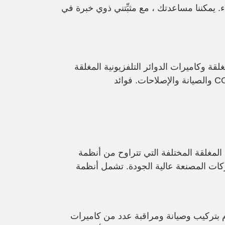
اء. يمكننا مساعدتك ، مع مثبِّتني ذوي خبرة في
لقة وكاميرات الدوائر التلفزيونية المغلقة
نيات الدوائر التلفزيونية المغلقة المختلفة التي تتراوح من أنظمة
بكسل من مجموعة من الشركات المصنعة عالية الجودة. تشمل أنظمة CCTV و CCTV صصة
نقوم بتركيب وصيانة ومراقبة عدد من كاميرات CCTV المختلفة التي تتراوح من أنظمة IP التناظرية عالية الدقة إلى أنظمة IP megapix