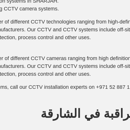
ation systems in SHARJAH.
ng
CCTV camera systems
.
r of different CCTV technologies ranging from high-defin
nufacturers. Our CCTV and CCTV systems include off-sit
tection, process control and other uses.
r of different
CCTV cameras
ranging from high definiti
nufacturers. Our CCTV and CCTV systems include off-sit
tection, process control and other uses.
ems
, call our CCTV installation experts on +971 52 887 1
راقبة في الشارقة