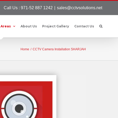
Call Us : 971-52 887 1242
|
sales@cctvsolutions.net
 Areas
About Us
Project Gallery
Contact Us
Home
/
CCTV Camera Installation SHARJAH