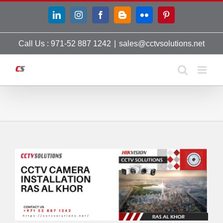
Skip
LinkedIn
Instagram
Facebook
Blogger
Flickr
Pinterest
to
content
Call Us : 971-52 887 1242
|
sales@cctvsolutions.net