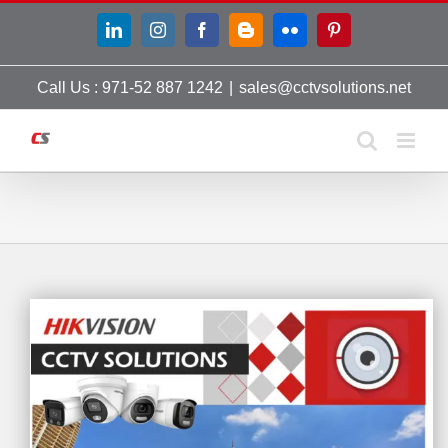
Skip
LinkedIn
Instagram
Facebook
Blogger
Flickr
Pinterest
to
content
Call Us : 971-52 887 1242
|
sales@cctvsolutions.net